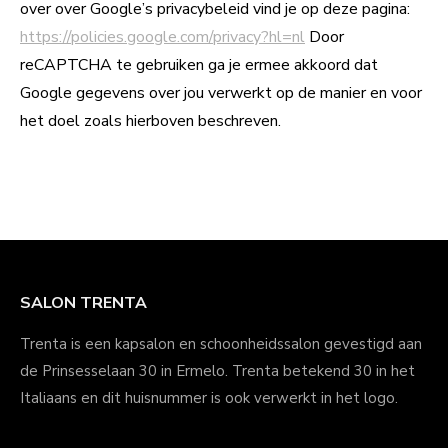
over over Google’s privacybeleid vind je op deze pagina:
https://policies.google.com/privacy?hl=nl
Door
reCAPTCHA te gebruiken ga je ermee akkoord dat
Google gegevens over jou verwerkt op de manier en voor
het doel zoals hierboven beschreven.
SALON TRENTA
Trenta is een kapsalon en schoonheidssalon gevestigd aan
de Prinsesselaan 30 in Ermelo. Trenta betekend 30 in het
Italiaans en dit huisnummer is ook verwerkt in het logo.