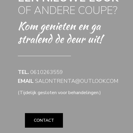
OF ANDERE COUPE?
Kom genieten en ga
stralend de deur uit!
TEL.
0610263559
EMAIL
SALONTRENTA@OUTLOOK.COM
(Tijdelijk gesloten voor behandelingen.)
CONTACT