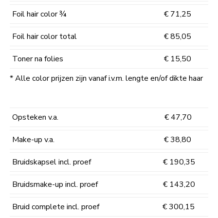
Foil hair color ¾
€ 71,25
Foil hair color total
€ 85,05
Toner na folies
€ 15,50
* Alle color prijzen zijn vanaf i.v.m. lengte en/of dikte haar
Opsteken v.a.
€ 47,70
Make-up v.a.
€ 38,80
Bruidskapsel incl. proef
€ 190,35
Bruidsmake-up incl. proef
€ 143,20
Bruid complete incl. proef
€ 300,15